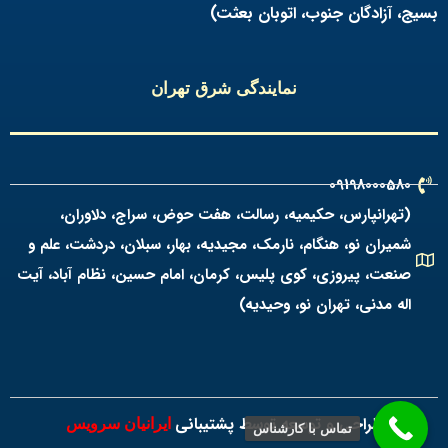
بسیج، آزادگان جنوب، اتوبان بعثت)
نمایندگی شرق تهران
09198000580
(تهرانپارس، حکیمیه، رسالت، هفت حوض، سراج، دلاوران،
شمیران نو، هنگام، نارمک، مجیدیه، بهار، سبلان، دردشت، علم و
صنعت، پیروزی، کوی پلیس، کرمان، امام حسین، نظام آباد، آیت
اله مدنی، تهران نو، وحیدیه)
طراحی و توسعه توسط پشتیبانی
ایرانیان سرویس
تماس با کارشناس