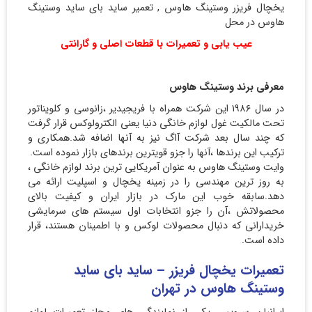
یخچال فریزر وستینگ هاوس , تعمیر ساید بای ساید وستینگ
هاوس در محل
عیب یابی و تعمیرات با قطعات اصلی و گارانتی
معرفی برند وستینگ هاوس
در سال ۱۹۸۶ این شرکت همراه با فریجیدیر ،زانوسی و کلویناتور
تحت مالکیت غول لوازم خانگی دنیا یعنی الکترولوکس قرار گرفت
که چند سال بعد شرکت آاگ نیز به آنها اضافه شد.همکاری و
ترکیب این برندها ،آنها را جزو قویترین برندهای بازار نموده است.
وایت وستینگ هاوس به عنوان آمریکایی ترین برند لوازم خانگی ،
به روز ترین مهندسی را در زمینه یخچال و اسپلیت ارائه می
دهد.سابقه خوب این مارک در بازار ایران و کیفیت بالای
محصولاتش ،آن را جزو انتخابات اول سیستم های سرمایشی
خریدارانی که دنبال محصولات لوکس و با اطمینان هستند، قرار
داده است.
تعمیرات یخچال فریزر – ساید بای ساید
وستینگ هاوس در تهران