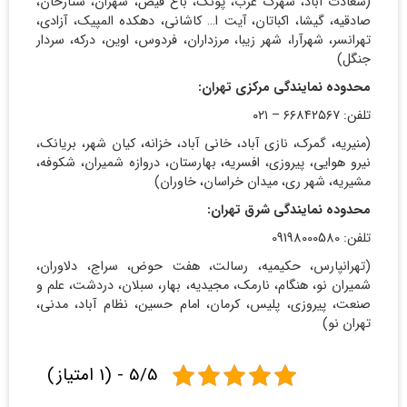
(سعادت آباد، شهرک غرب، پونک، باغ فیض، شهران، ستارخان،
صادقیه، گیشا، اکباتان، آیت ا… کاشانی، دهکده المپیک، آزادی،
تهرانسر، شهرآرا، شهر زیبا، مرزداران، فردوس، اوین، درکه، سردار
جنگل)
محدوده نمایندگی مرکزی تهران:
تلفن: ۶۶۸۴۲۵۶۷ – ۰۲۱
(منیریه، گمرک، نازی آباد، خانی آباد، خزانه، کیان شهر، بریانک،
نیرو هوایی، پیروزی، افسریه، بهارستان، دروازه شمیران، شکوفه،
مشیریه، شهر ری، میدان خراسان، خاوران)
محدوده نمایندگی شرق تهران:
تلفن: 09198000580
(تهرانپارس، حکیمیه، رسالت، هفت حوض، سراج، دلاوران،
شمیران نو، هنگام، نارمک، مجیدیه، بهار، سبلان، دردشت، علم و
صنعت، پیروزی، پلیس، کرمان، امام حسین، نظام آباد، مدنی،
تهران نو)
5/5 - (1 امتیاز)