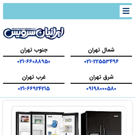
شمال تهران
جنوب تهران
021-66088950
021-22553496
شرق تهران
غرب تهران
021-66924215
09198000580