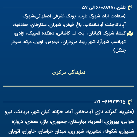
تلفن:۶۶088950 الی 57
(سعادت آباد، شهرک غرب، پونک،اشرفی اصفهانی،شهرک
آپادانا،جنت آباد،انقلاب، باغ فیض، شهران، ستارخان، صادقیه،
گیشا، شهرک اکباتان، آیت ا… کاشانی، دهکده المپیک، آزادی،
تهرانسر، شهرآرا، شهر زیبا، مرزداران، فردوس، اوین، درکه، سردار
جنگل)
نمایندگی مرکزی
66924215– ۰۲۱
(منیریه، گمرک، نازی آباد،خانی آباد، خزانه، کیان شهر، بریانک، نیرو
هوایی، پیروزی، افسریه، بهارستان، جمهوری، بازار، سعدی، دروازه
شمیران، شکوفه، مشیریه، شهر ری، میدان خراسان، خاوران، اتوبان