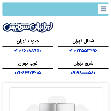
شمال تهران
جنوب تهران
021-66088950
021-22553496
شرق تهران
غرب تهران
021-66924215
09198000580