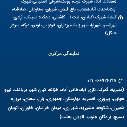
(سعادت آباد، شهرک غرب، پونک،اشرفی اصفهانی،شهرک
آپادانا،جنت آباد،انقلاب، باغ فیض، شهران، ستارخان، صادقیه،
گیشا، شهرک اکباتان، آیت ا… کاشانی، دهکده المپیک، آزادی،
تهرانسر، شهرآرا، شهر زیبا، مرزداران، فردوس، اوین، درکه، سردار
جنگل)
نمایندگی مرکزی
66924215– ۰۲۱
(منیریه، گمرک، نازی آباد،خانی آباد، خزانه، کیان شهر، بریانک، نیرو
هوایی، پیروزی، افسریه، بهارستان، جمهوری، بازار، سعدی، دروازه
شمیران، شکوفه، مشیریه، شهر ری، میدان خراسان، خاوران، اتوبان
بسیج، آزادگان جنوب، اتوبان بعثت)