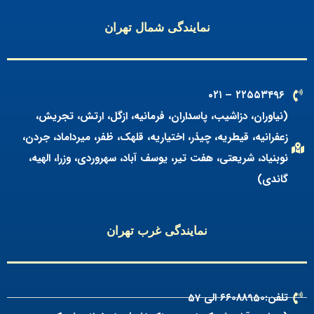
نمایندگی شمال تهران
۲۲۵۵۳۴۹۶ – ۰۲۱
(نیاوران، دزاشیب، پاسداران، فرمانیه، ازگل، ارتش، تجریش،
زعفرانیه، قیطریه، چیذر، اختیاریه، قلهک، ظفر، میرداماد، جردن،
نوبنیاد، شریعتی، هفت تیر، یوسف آباد، سهروردی، وزرا، الهیه،
گاندی)
نمایندگی غرب تهران
تلفن:۶۶088950 الی 57