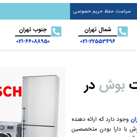
سیاست حفظ حریم خصوصی
شمال تهران
جنوب تهران
021-66088950
021-22553496
ت
بوش
در
ان
وجود دارد که ارائه دهنده
وش
با دارا بودن متخصصین