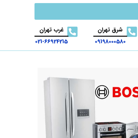
شرق تهران
غرب تهران
021-66924215
09198000580