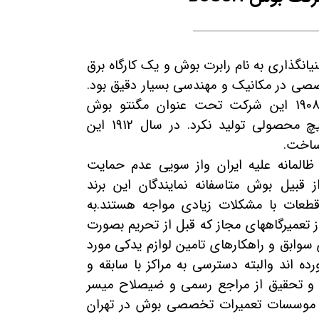
ل 1986 با بنیانگذاری به نام رابرت بوش و یک کارگاه برق
 تخصصی در مکانیک و مهندسی بسیار دقیق بود.
در بین سال های 1905 و 1908 این شرکت تحت عنوان مگنتو بوش
خدمات ارائه می داد اما هیچ محصولی تولید نکرد. در سال 1912 این
ساخت.
ظالمانه علیه ایران واز سویی عدم حمایت
ز قبیل بوش متاسفانه نمایندگان این برند
 قطعات با مشکلات زیادی مواجه هستند.به
 تعمیرگاههای مجاز که قبل از تحریم بصورت
وابق و راهکارهای تامین لوازم یدکی مورد
رده اند والبته دسترسی به مراکز با سابقه و
سی و تحقیق از مراجع رسمی و ضیصلاح میسر
ین موسسات تعمیرات تخصصی بوش در تهران