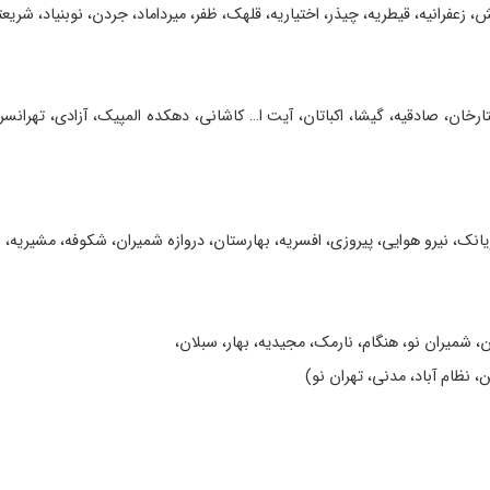
، زعفرانیه، قیطریه، چیذر، اختیاریه، قلهک، ظفر، میرداماد، جردن، نوبنیاد، شریع
ن، صادقیه، گیشا، اکباتان، آیت ا… کاشانی، دهکده المپیک، آزادی، تهرانسر، شه
 بریانک، نیرو هوایی، پیروزی، افسریه، بهارستان، دروازه شمیران، شکوفه، مشیریه
شمیران نو، هنگام، نارمک، مجیدیه، بهار، سبلان،
نظام آباد، مدنی، تهران نو)