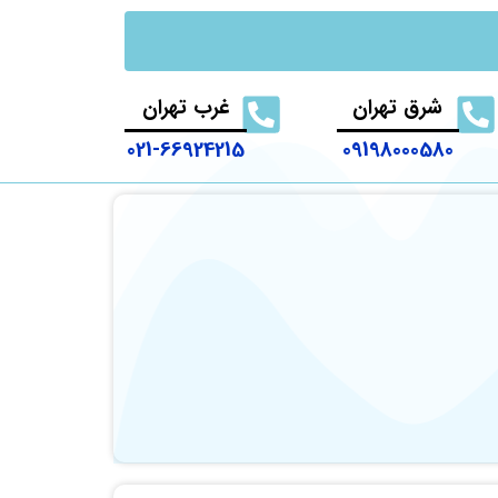
شرق تهران
غرب تهران
021-66924215
09198000580