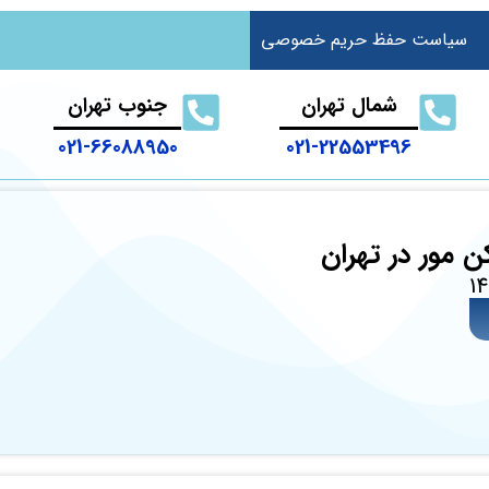
سیاست حفظ حریم خصوصی
شمال تهران
جنوب تهران
021-66088950
021-22553496
ن مور در تهران