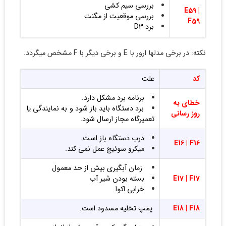
بررسی سیم کشی
E59 |
بررسی موقعیت از مگنت
F59
برد D3
E60 |
نکته: در برخی مدلها ارور با E و برخی دیگر با F مشخص میگردد.
کومولاتور بررسی شود
F60
کد
علت
E61 |
ایپرام و رجیستر برد فرمان
F61
برنامه برد مشکل دارد.
خطای به
برد دستگاه باید باز شود و به نمایندگی یا
روز رسانی
تعمیرگاه مجاز ارسال شود.
درب دستگاه باز است.
E16 |
F16
میکرو سوئیچ عمل نمی کند.
زمان آبگیری بیش از حد معمول
F17
E17 |
بسته بودن شیر آب
خرابی اکوا
F18
E18 |
پمپ تخلیه
مسدود است.