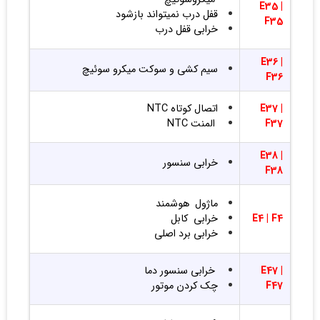
E35 |
قفل درب نمیتواند بازشود
F35
خرابی قفل درب
E36 |
سیم کشی و سوکت میکرو سوئیچ
F36
E37 |
اتصال کوتاه NTC
F37
المنت NTC
E38 |
خرابی سنسور
F38
ماژول هوشمند
F4
E4 |
خرابی کابل
خرابی برد اصلی
E47 |
خرابی سنسور دما
F47
چک کردن موتور