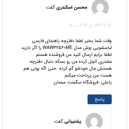
محسن اسکندری
گفت:
1401-11-16 در 8:52 ب.ظ
وقت شما بخیر لطفا دفترچه راهنمای فارسی
لباسشویی بوش مدل WAW32560ME را اگر دارید
لطفا برایم ارسال کنید من فروشنده هستم
مشتری کچل کرده من رو بسکه دنبال دفترچه
هستش مال خودشو گم کرده .حتی اگه پولی هم
هست من پرداخت میکنم .
یاعلی .فروشگاه سگمنت سمنان
پاسخ
پشتیبانی
گفت: