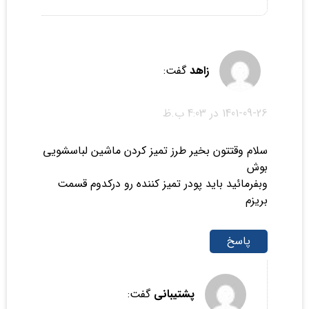
زاهد
گفت:
1401-09-26 در 4:03 ب.ظ
سلام وقتتون بخیر طرز تمیز کردن ماشین لباسشویی
بوش
وبفرمائید باید پودر تمیز کننده رو درکدوم قسمت
بریزم
پاسخ
پشتیبانی
گفت: