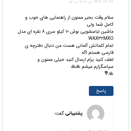
1402-02-28 در 7:08 ب.ظ
سلام وقت بخیر ممنون از راهنمایی های خوب و
کامل شما ولی
ماشین لباسشویی بوش 10 کیلو سری 8 نقره ای مدل
WAX32MXO
تمام کلماتش آلمانی هست.من دنبال دفترچه ی
فارسی هستم اگه
لطف کنید برام ارسال کنید خیلی ممنون و
سپاسگزارم میشم 🙏🙏
🙏💐
پاسخ
پشتیبانی
گفت: