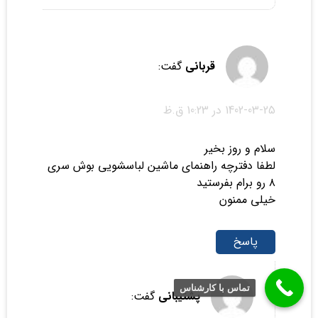
قربانی
گفت:
1402-03-25 در 10:23 ق.ظ
سلام و روز بخیر
لطفا دفترچه راهنمای ماشین لباسشویی بوش سری
۸ رو برام بفرستید
خیلی ممنون
پاسخ
تماس با کارشناس
پشتیبانی
گفت: