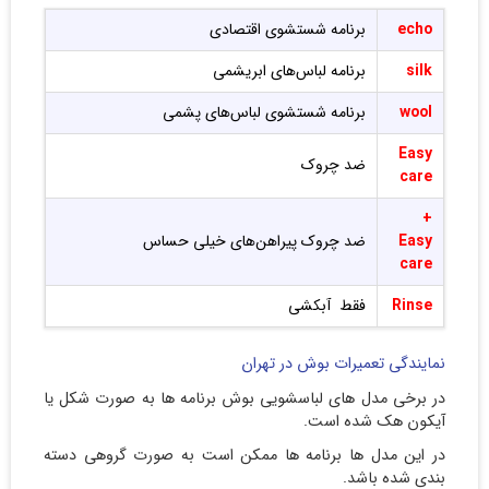
vacant
فقط تخلیه آب
echo
برنامه شستشوی اقتصادی
Gentle
silk
برنامه لباس‌های ابریشمی
خشک‌کن ملایم
rotation
wool
برنامه شستشوی لباس‌های پشمی
Rotation
خشک‌کن
Easy
ضد چروک
Cottons
برنامه لباس‌های نخی (پنبه‌ای)
care
concentrated
برنامه شستشوی خشن لباس‌های کثیف
+
Easy
ضد چروک پیراهن‌های خیلی حساس
care
Rinse
فقط آبکشی
نمایندگی تعمیرات بوش در تهران
در برخی مدل های لباسشویی بوش برنامه ها به صورت شکل یا
آیکون هک شده است.
در این مدل ها برنامه ها ممکن است به صورت گروهی دسته
بندی شده باشد.