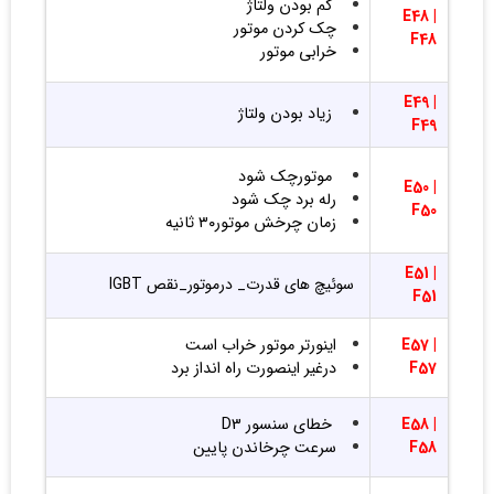
کم بودن ولتاژ
E48 |
چک کردن موتور
F48
خرابی
موتور
E49 |
زیاد بودن ولتاژ
F49
موتورچک شود
E50 |
رله برد چک شود
F50
زمان چرخش موتور۳۰ ثانیه
E51 |
سوئیچ های قدرت_ درموتور_نقص IGBT
F51
E57 |
اینورتر موتور خراب است
F57
درغیر اینصورت راه انداز برد
E58 |
خطای سنسور D3
F58
سرعت چرخاندن پایین