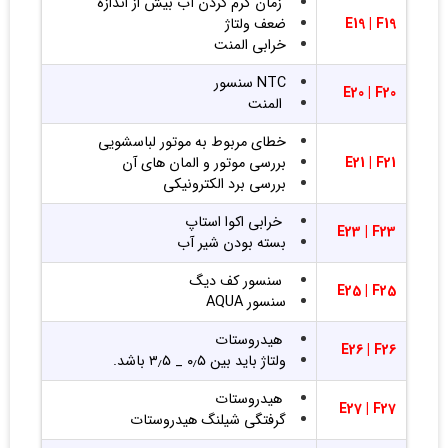
زمان گرم کردن آب بیش از اندازه
F19
E19 |
ضعف ولتاژ
خرابی المنت
NTC سنسور
E20 |
F20
المنت
خطای مربوط به موتور لباسشویی
F21
E21 |
بررسی موتور و المان های آن
بررسی برد الکترونیکی
خرابی اکوا استاپ
E23 |
F23
بسته بودن شیر آب
سنسور کف دیگ
E25 |
F25
سنسور AQUA
هیدروستات
E26 |
F26
ولتاژ باید بین ۰٫۵ _ ۳٫۵ باشد.
هیدروستات
E27 |
F27
گرفتگی شیلنگ هیدروستات