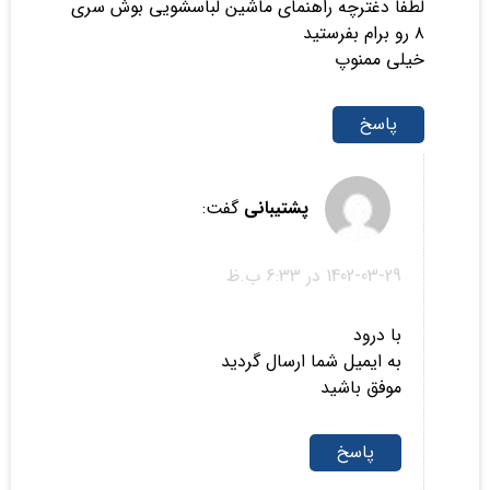
لطفا دغترچه راهنمای ماشین لباسشویی بوش سری
۸ رو برام بفرستید
خیلی ممنوپ
پاسخ
پشتیبانی
گفت:
1402-03-29 در 6:33 ب.ظ
با درود
به ایمیل شما ارسال گردید
موفق باشید
پاسخ