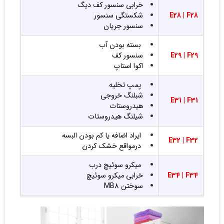
خرابی سنسور کف دیگ
F28
E28 |
شکستگی سنسور
سنسور جریان
بسته بودن آب
F29
E29 |
سنسور کف
اکوا استاپ
پمپ تخلیه
شبلنگ خروجی
E31 |
F31
هیدروستات
شیلنگ هیدروستات
ایراد اضافه یا کم بودن البسه
E32 |
F32
درمواقع خشک کردن
میکرو سوئیچ درب
F34
E34 |
خرابی میکرو سوئیچ
سوختن MB8