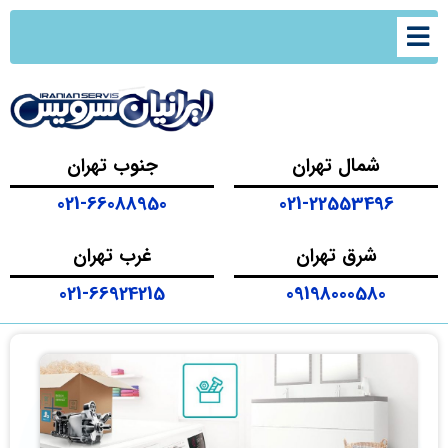
شمال تهران
جنوب تهران
021-66088950
021-22553496
شرق تهران
غرب تهران
021-66924215
09198000580