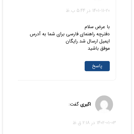
1401-11-20 در 5:44 ب.ظ
با عرض سلام
دفترچه راهنمای فارسی برای شما به آدرس
ایمیل ارسال شد.رایگان
موفق باشید
پاسخ
اکبری
گفت:
1402-01-03 در 2:18 ق.ظ