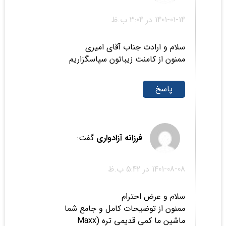
1401-01-14 در 3:04 ب.ظ
سلام و ارادت جناب آقای امیری
ممنون از کامنت زیباتون سپاسگزاریم
پاسخ
فرزانه آزادواری
گفت:
1401-08-08 در 5:42 ب.ظ
سلام و عرض احترام
ممنون از توضیحات کامل و جامع شما
ماشین ما کمی قدیمی تره (Maxx