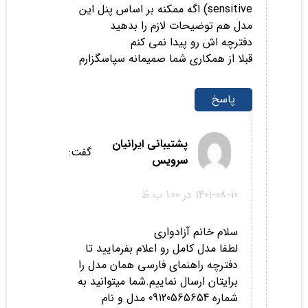
sensitive) اگه ممکنه بر اساس پنل این
مدل هم توضیحات لازم را بدهید
دفترچه اش رو پیدا نمی کنم
قبلا از همکاری شما صمیمانه سپاسگزارم
پاسخ
پشتیبانی ایرانیان
گفت:
سرویس
1401-08-10 در 1:00 ب.ظ
سلام خانم آزادواری
لطفا مدل کامل رو اعلام بفرمایید تا
دفترچه راهنمای فارسی همان مدل را
برایتان ارسال نماییم.شما میتوانید به
شماره 09120565654 مدل و نام